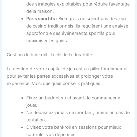
des stratégies exploitables pour réduire l’avantage
de la maison.
Paris sportifs :
Bien qu’ils ne soient pas des jeux
de casino traditionnels, ils requièrent une analyse
approfondie des événements sportifs pour
maximiser les gains.
Gestion de bankroll : la clé de la durabilité
La gestion de votre capital de jeu est un pilier fondamental
pour éviter les pertes excessives et prolonger votre
expérience. Voici quelques conseils pratiques :
Fixez un budget strict avant de commencer à
jouer.
Ne dépassez jamais ce montant, même en cas de
tentation.
Divisez votre bankroll en sessions pour mieux
contrôler vos dépenses.