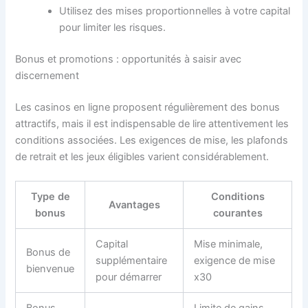
Utilisez des mises proportionnelles à votre capital
pour limiter les risques.
Bonus et promotions : opportunités à saisir avec
discernement
Les casinos en ligne proposent régulièrement des bonus
attractifs, mais il est indispensable de lire attentivement les
conditions associées. Les exigences de mise, les plafonds
de retrait et les jeux éligibles varient considérablement.
Type de
Conditions
Avantages
bonus
courantes
Capital
Mise minimale,
Bonus de
supplémentaire
exigence de mise
bienvenue
pour démarrer
x30