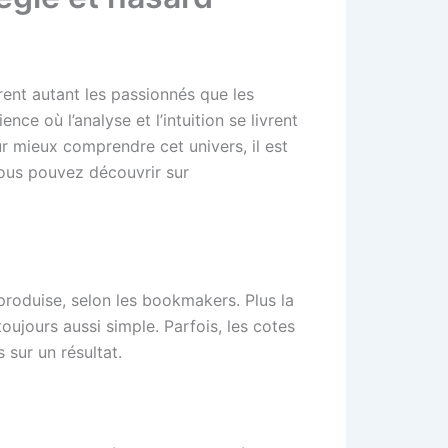
irent autant les passionnés que les
nce où l’analyse et l’intuition se livrent
our mieux comprendre cet univers, il est
vous pouvez découvrir sur
produise, selon les bookmakers. Plus la
oujours aussi simple. Parfois, les cotes
sur un résultat.