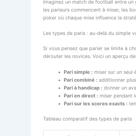
Imaginez un match de football entre un 
les parieurs commencent à miser, les bo
poker où chaque mise influence la straté
Les types de paris : au-delà du simple v
Si vous pensez que parier se limite à ch
dérouter les novices. Voici un aperçu des
Pari simple :
miser sur un seul
Pari combiné :
additionner plusi
Pari à handicap :
donner un avant
Pari en direct :
miser pendant l
Pari sur les scores exacts :
ten
Tableau comparatif des types de paris