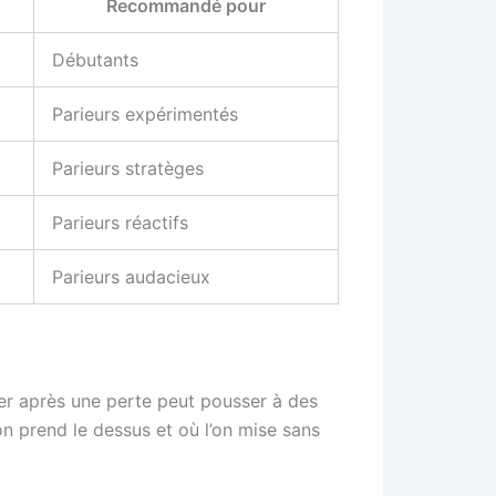
Recommandé pour
Débutants
Parieurs expérimentés
Parieurs stratèges
Parieurs réactifs
Parieurs audacieux
aper après une perte peut pousser à des
ion prend le dessus et où l’on mise sans