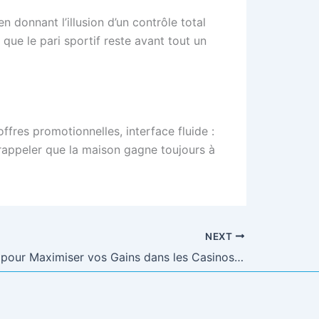
n donnant l’illusion d’un contrôle total
 que le pari sportif reste avant tout un
offres promotionnelles, interface fluide :
e rappeler que la maison gagne toujours à
NEXT
Les Secrets pour Maximiser vos Gains dans les Casinos en Ligne