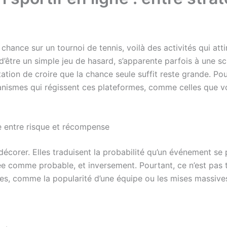
chance sur un tournoi de tennis, voilà des activités qui att
 d’être un simple jeu de hasard, s’apparente parfois à une scie
tentation de croire que la chance seule suffit reste grande. P
mécanismes qui régissent ces plateformes, comme celles que 
re entre risque et récompense
décorer. Elles traduisent la probabilité qu’un événement se 
rée comme probable, et inversement. Pourtant, ce n’est pas t
es, comme la popularité d’une équipe ou les mises massives 