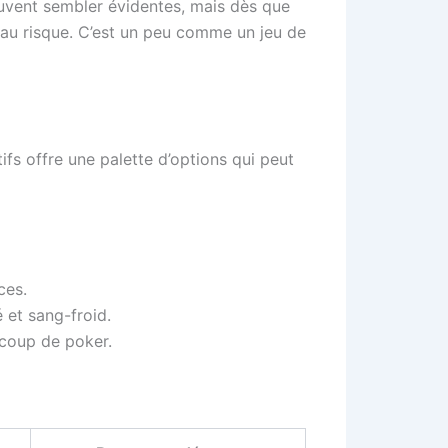
euvent sembler évidentes, mais dès que
 au risque. C’est un peu comme un jeu de
fs offre une palette d’options qui peut
ces.
 et sang-froid.
 coup de poker.