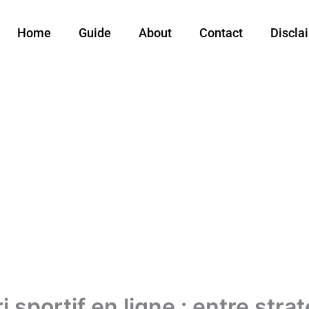
Home
Guide
About
Contact
Discla
i sportif en ligne : entre stra