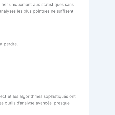
 fier uniquement aux statistiques sans
nalyses les plus pointues ne suffisent
ut perdre.
rect et les algorithmes sophistiqués ont
des outils d’analyse avancés, presque