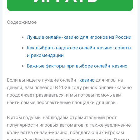
Содержимое
Лучшие онлайн-казино для игроков из России
Как выбрать надежное онлайн-казино: советы
и рекомендации
Важные факторы при выборе онлайн-казино
Если вы ищете лучшие онлайн-
казино
для игры на
деньги, вам повезло! В 2026 году рынок онлайн-казино
продолжает развиваться, и мы готовы помочь вам
найти самые перспективные площадки для игры.
В этом году мы наблюдаем стремительный рост
популярности игровых автоматов, а также увеличение
количества онлайн-казино, предлагающих игрокам
широкий выбор слотов и других азартных игр. В этом