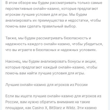
В этом обзоре мы будем рассматривать только самые
перспективные онлайн-казино, которые предлагают
игрокам лучшие условия для игры. Мы будем
анализировать их преимущества и недостатки, чтобы
помочь вам сделать правильный выбор.
Также, мы будем рассматривать безопасность и
надежность каждого онлайн-казино, чтобы убедиться,
что вы играете в безопасных и надежных условиях.
Наконец, мы будем анализировать бонусы и акции,
которые предлагают каждый онлайн-казино, чтобы
помочь вам найти лучшие условия для игры.
Лучшие онлайн-казино для игроков из России
Если вы ищете лучшие онлайн-казино для игроков из
России, вам нужно обратить внимание на такие
площадки, как Casino X, BitStarz и Wildz. Эти казино