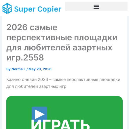
Skip
to
content
2026 самые
перспективные площадки
для любителей азартных
игр.2558
By
Norma F
/
May 20, 2026
Казино онлайн 2026 – самые перспективные площадки
для любителей азартных игр
ИГРАТЬ