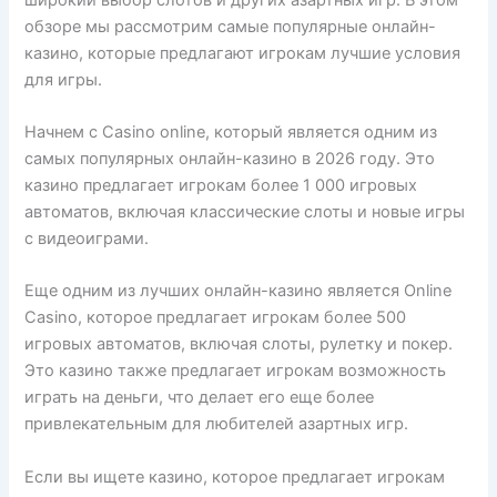
обзоре мы рассмотрим самые популярные онлайн-
казино, которые предлагают игрокам лучшие условия
для игры.
Начнем с Casino online, который является одним из
самых популярных онлайн-казино в 2026 году. Это
казино предлагает игрокам более 1 000 игровых
автоматов, включая классические слоты и новые игры
с видеоиграми.
Еще одним из лучших онлайн-казино является Online
Casino, которое предлагает игрокам более 500
игровых автоматов, включая слоты, рулетку и покер.
Это казино также предлагает игрокам возможность
играть на деньги, что делает его еще более
привлекательным для любителей азартных игр.
Если вы ищете казино, которое предлагает игрокам