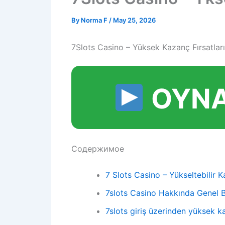
By
Norma F
/
May 25, 2026
7Slots Casino – Yüksek Kazanç Fırsatları
OYN
Содержимое
7 Slots Casino – Yükseltebilir K
7slots Casino Hakkında Genel Bi
7slots giriş üzerinden yüksek k