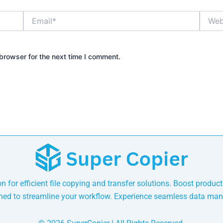
Email*
Websit
browser for the next time I comment.
n for efficient file copying and transfer solutions. Boost producti
gned to streamline your workflow. Experience seamless data ma