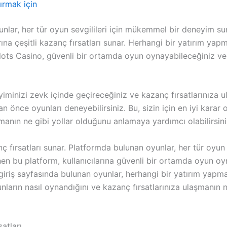
ırmak için
nlar, her tür oyun sevgilileri için mükemmel bir deneyim suna
arına çeşitli kazanç fırsatları sunar. Herhangi bir yatırım ya
slots Casino, güvenli bir ortamda oyun oynayabileceğiniz ve 
iminizi zevk içinde geçireceğiniz ve kazanç fırsatlarınıza ul
 önce oyunları deneyebilirsiniz. Bu, sizin için en iyi karar o
manın ne gibi yollar olduğunu anlamaya yardımcı olabilirsini
zanç fırsatları sunar. Platformda bulunan oyunlar, her tür oyu
linen bu platform, kullanıcılarına güvenli bir ortamda oyun oy
s giriş sayfasında bulunan oyunlar, herhangi bir yatırım yapma
unların nasıl oynandığını ve kazanç fırsatlarınıza ulaşmanın
atları