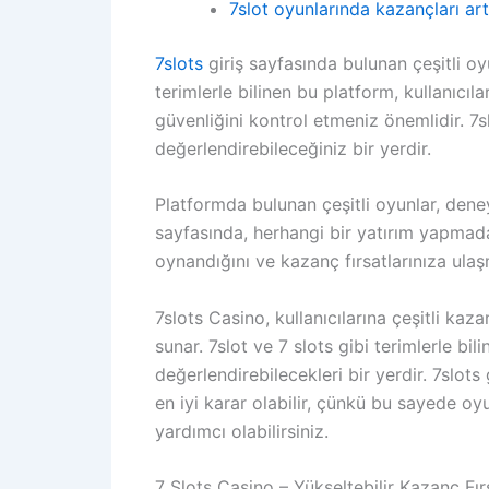
7slot oyunlarında kazançları art
7slots
giriş sayfasında bulunan çeşitli oyu
terimlerle bilinen bu platform, kullanıcıl
güvenliğini kontrol etmeniz önemlidir. 7
değerlendirebileceğiniz bir yerdir.
Platformda bulunan çeşitli oyunlar, deney
sayfasında, herhangi bir yatırım yapmadan
oynandığını ve kazanç fırsatlarınıza ulaş
7slots Casino, kullanıcılarına çeşitli ka
sunar. 7slot ve 7 slots gibi terimlerle bi
değerlendirebilecekleri bir yerdir. 7slot
en iyi karar olabilir, çünkü bu sayede oy
yardımcı olabilirsiniz.
7 Slots Casino – Yükseltebilir Kazanç Fırs