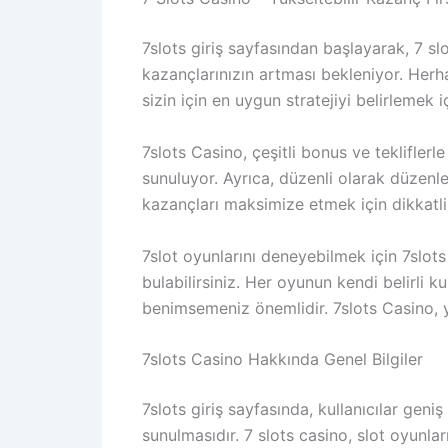
7slots giriş sayfasından başlayarak, 7 sl
kazançlarınızın artması bekleniyor. Herha
sizin için en uygun stratejiyi belirlemek iç
7slots Casino, çeşitli bonus ve teklifler
sunuluyor. Ayrıca, düzenli olarak düzen
kazançları maksimize etmek için dikkatli 
7slot oyunlarını deneyebilmek için 7slot
bulabilirsiniz. Her oyunun kendi belirli ku
benimsemeniz önemlidir. 7slots Casino, y
7slots Casino Hakkında Genel Bilgiler
7slots giriş sayfasında, kullanıcılar geniş
sunulmasıdır. 7 slots casino, slot oyunla