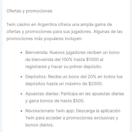
Ofertas y promociones
1win casino en Argentina ofrece una amplia gama de
ofertas y promociones para sus jugadores. Algunas de las
promociones más populares incluyen:
Bienvenida: Nuevos jugadores reciben un bono
de bienvenida del 100% hasta $1000 al
registrarse y hacer su primer depósito.
Depósitos: Recibe un bono del 20% en todos tus
depósitos hasta un máximo de $2000.
Apuestas diarias: Participa en las apuestas diarias
y gana bonos de hasta $500.
Revolucionario 1win app: Descarga la aplicación
1win para acceder a promociones exclusivas y
bonos diarios.