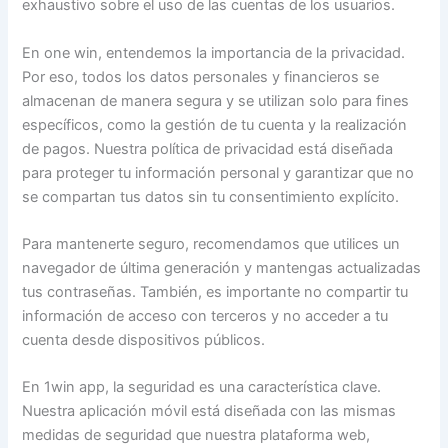
exhaustivo sobre el uso de las cuentas de los usuarios.
En one win, entendemos la importancia de la privacidad.
Por eso, todos los datos personales y financieros se
almacenan de manera segura y se utilizan solo para fines
específicos, como la gestión de tu cuenta y la realización
de pagos. Nuestra política de privacidad está diseñada
para proteger tu información personal y garantizar que no
se compartan tus datos sin tu consentimiento explícito.
Para mantenerte seguro, recomendamos que utilices un
navegador de última generación y mantengas actualizadas
tus contraseñas. También, es importante no compartir tu
información de acceso con terceros y no acceder a tu
cuenta desde dispositivos públicos.
En 1win app, la seguridad es una característica clave.
Nuestra aplicación móvil está diseñada con las mismas
medidas de seguridad que nuestra plataforma web,