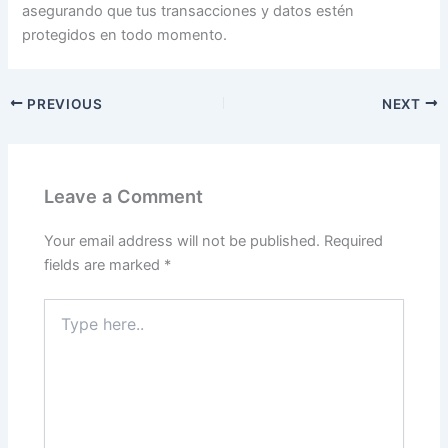
asegurando que tus transacciones y datos estén
protegidos en todo momento.
PREVIOUS
NEXT
Leave a Comment
Your email address will not be published.
Required
fields are marked
*
Type
here..