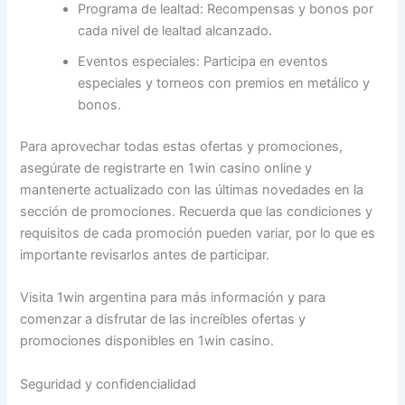
Programa de lealtad: Recompensas y bonos por
cada nivel de lealtad alcanzado.
Eventos especiales: Participa en eventos
especiales y torneos con premios en metálico y
bonos.
Para aprovechar todas estas ofertas y promociones,
asegúrate de registrarte en 1win casino online y
mantenerte actualizado con las últimas novedades en la
sección de promociones. Recuerda que las condiciones y
requisitos de cada promoción pueden variar, por lo que es
importante revisarlos antes de participar.
Visita 1win argentina para más información y para
comenzar a disfrutar de las increíbles ofertas y
promociones disponibles en 1win casino.
Seguridad y confidencialidad