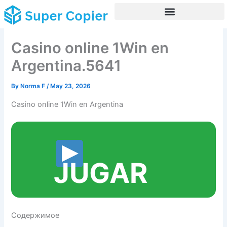
Skip
to
content
Casino online 1Win en
Argentina.5641
By
Norma F
/
May 23, 2026
Casino online 1Win en Argentina
JUGAR
Содержимое