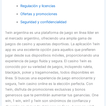
Regulación y licencias
Ofertas y promociones
Seguridad y confidencialidad
1win argentina es una plataforma de juego en línea líder en
el mercado argentino, ofreciendo una amplia gama de
juegos de casino y apuestas deportivas. La aplicación 1win
app es una excelente opción para aquellos que prefieren
jugar desde sus dispositivos móviles, proporcionando una
experiencia de juego fluida y segura. El casino 1win es
conocido por su variedad de juegos, incluyendo ruleta,
blackjack, poker y tragamonedas, todos disponibles en
línea. Si buscas una experiencia de juego emocionante y
segura, 1win casino online es la elección perfecta. Con
1win, disfruta de promociones exclusivas y bonos
generosos que te permitirán aumentar tus ganancias. One
win, 1 win, win1 y 1win son sinónimos de confianza y