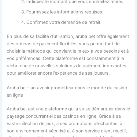
Indiquez le montant que vous souhaitez retirer.
Fournissez les informations requises.
Confirmez votre demande de retrait.
En plus de sa facilité d’utilisation, aruba bet offre également
des options de paiement flexibles, vous permettant de
choisir la méthode qui convient le mieux à vos besoins et à
vos préférences. Cette plateforme est constamment à la
recherche de nouvelles solutions de paiement innovantes
pour améliorer encore l’expérience de ses joueurs.
Aruba bet : un avenir prometteur dans le monde du casino
en ligne
Aruba bet est une plateforme qui a su se démarquer dans le
paysage concurrentiel des casinos en ligne. Grâce à sa
vaste sélection de jeux, à ses promotions alléchantes, à
son environnement sécurisé et à son service client réactif,