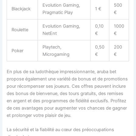
Evolution Gaming,
500
Blackjack
1 €
Pragmatic Play
€
Evolution Gaming,
0,10
1000
Roulette
NetEnt
€
€
Playtech,
0,50
200
Poker
Microgaming
€
€
En plus de sa ludothèque impressionnante, aruba bet
propose également une variété de bonus et de promotions
pour récompenser ses joueurs. Ces offres peuvent inclure
des bonus de bienvenue, des tours gratuits, des remises
en argent et des programmes de fidélité exclusifs. Profitez
de ces avantages pour augmenter vos chances de gagner
et prolonger votre plaisir de jeu.
La sécurité et la fiabilité au cœur des préoccupations