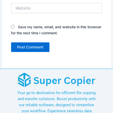
Website
Save my name, email, and website in this browser
for the next time I comment.
Your go-to destination for efficient file copying
and transfer solutions. Boost productivity with
our reliable software, designed to streamline
your workflow. Experience seamless data