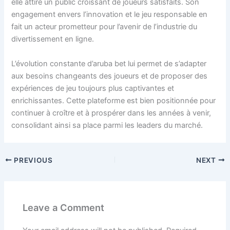
elle attire un public croissant de joueurs satisfaits. Son
engagement envers l’innovation et le jeu responsable en
fait un acteur prometteur pour l’avenir de l’industrie du
divertissement en ligne.
L’évolution constante d’aruba bet lui permet de s’adapter
aux besoins changeants des joueurs et de proposer des
expériences de jeu toujours plus captivantes et
enrichissantes. Cette plateforme est bien positionnée pour
continuer à croître et à prospérer dans les années à venir,
consolidant ainsi sa place parmi les leaders du marché.
PREVIOUS
NEXT
Leave a Comment