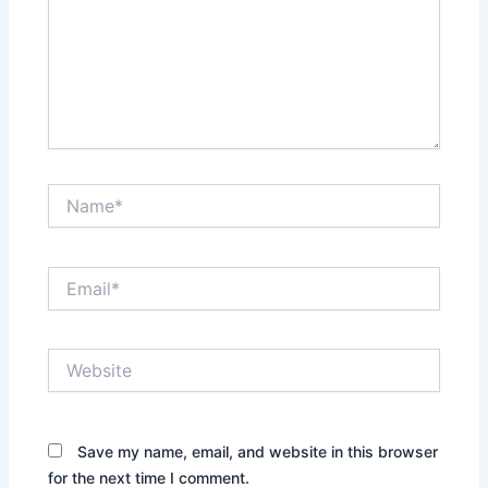
Name*
Email*
Website
Save my name, email, and website in this browser
for the next time I comment.