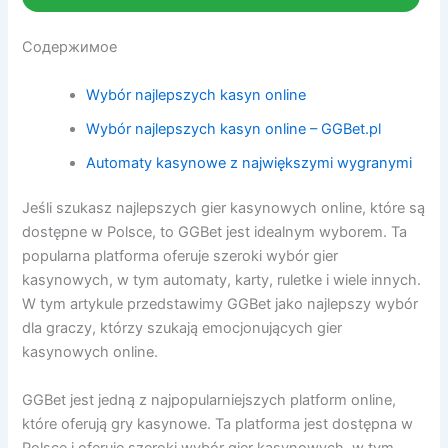
Содержимое
Wybór najlepszych kasyn online
Wybór najlepszych kasyn online – GGBet.pl
Automaty kasynowe z największymi wygranymi
Jeśli szukasz najlepszych gier kasynowych online, które są
dostępne w Polsce, to GGBet jest idealnym wyborem. Ta
popularna platforma oferuje szeroki wybór gier
kasynowych, w tym automaty, karty, ruletke i wiele innych.
W tym artykule przedstawimy GGBet jako najlepszy wybór
dla graczy, którzy szukają emocjonujących gier
kasynowych online.
GGBet jest jedną z najpopularniejszych platform online,
które oferują gry kasynowe. Ta platforma jest dostępna w
Polsce i oferuje szeroki wybór gier kasynowych, w tym