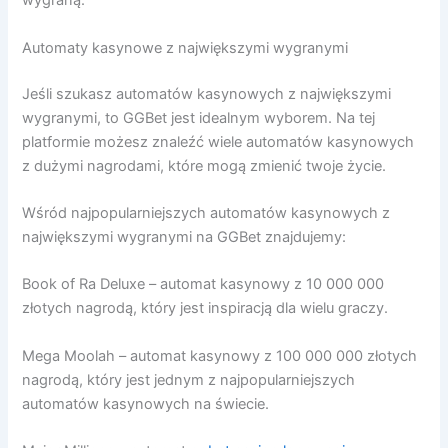
wygraną.
Automaty kasynowe z największymi wygranymi
Jeśli szukasz automatów kasynowych z największymi
wygranymi, to GGBet jest idealnym wyborem. Na tej
platformie możesz znaleźć wiele automatów kasynowych
z dużymi nagrodami, które mogą zmienić twoje życie.
Wśród najpopularniejszych automatów kasynowych z
największymi wygranymi na GGBet znajdujemy:
Book of Ra Deluxe – automat kasynowy z 10 000 000
złotych nagrodą, który jest inspiracją dla wielu graczy.
Mega Moolah – automat kasynowy z 100 000 000 złotych
nagrodą, który jest jednym z najpopularniejszych
automatów kasynowych na świecie.