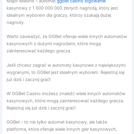
Major Millions – automat
ggbet casino logowanie
kasynowy z 1 000 000 000 złotych nagrodą, który jest
idealnym wyborem dla graczy, którzy szukają dużej
nagrody.
Warto zauważyć, że GGBet oferuje wiele innych automatów
kasynowych z dużymi nagrodami, które mogą
zainteresować każdego gracza.
Jeśli chcesz zagrać w automaty kasynowe z największymi
wygranymi, to GGBet jest idealnym wyborem. Rejestruj się
już dziś i zacznij grać!
W GGBet Casino możesz znaleźć wiele innych automatów
kasynowych, które mogą zainteresować każdego gracza.
Rejestruj się już dziś i zacznij grać!
GGBet – to nie tylko automat kasynowy, ale także
platforma, która oferuje wiele innych gier kasynowych,