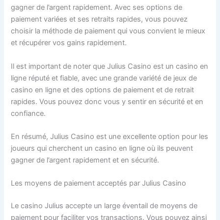
gagner de l’argent rapidement. Avec ses options de
paiement variées et ses retraits rapides, vous pouvez
choisir la méthode de paiement qui vous convient le mieux
et récupérer vos gains rapidement.
Il est important de noter que Julius Casino est un casino en
ligne réputé et fiable, avec une grande variété de jeux de
casino en ligne et des options de paiement et de retrait
rapides. Vous pouvez donc vous y sentir en sécurité et en
confiance.
En résumé, Julius Casino est une excellente option pour les
joueurs qui cherchent un casino en ligne où ils peuvent
gagner de l’argent rapidement et en sécurité.
Les moyens de paiement acceptés par Julius Casino
Le casino Julius accepte un large éventail de moyens de
paiement pour faciliter vos transactions. Vous pouvez ainsi