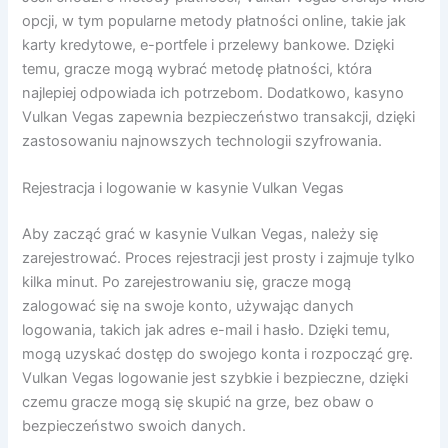
opcji, w tym popularne metody płatności online, takie jak
karty kredytowe, e-portfele i przelewy bankowe. Dzięki
temu, gracze mogą wybrać metodę płatności, która
najlepiej odpowiada ich potrzebom. Dodatkowo, kasyno
Vulkan Vegas zapewnia bezpieczeństwo transakcji, dzięki
zastosowaniu najnowszych technologii szyfrowania.
Rejestracja i logowanie w kasynie Vulkan Vegas
Aby zacząć grać w kasynie Vulkan Vegas, należy się
zarejestrować. Proces rejestracji jest prosty i zajmuje tylko
kilka minut. Po zarejestrowaniu się, gracze mogą
zalogować się na swoje konto, używając danych
logowania, takich jak adres e-mail i hasło. Dzięki temu,
mogą uzyskać dostęp do swojego konta i rozpocząć grę.
Vulkan Vegas logowanie jest szybkie i bezpieczne, dzięki
czemu gracze mogą się skupić na grze, bez obaw o
bezpieczeństwo swoich danych.