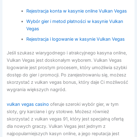
Rejestracja konta w kasynie online Vulkan Vegas
Wybór gier i metod płatności w kasynie Vulkan
Vegas
Rejestracja i logowanie w kasynie Vulkan Vegas
Jeśli szukasz wiarygodnego i atrakcyjnego kasyna online,
Vulkan Vegas jest doskonałym wyborem. Vulkan Vegas
logowanie jest prostym procesem, który umożliwia szybki
dostęp do gier i promocji. Po zarejestrowaniu się, możesz
skorzystać z vulkan vegas bonus, który daje Ci możliwość
wygrania większych nagród.
vulkan vegas casino
oferuje szeroki wybór gier, w tym
sloty, gry karciane i gry stołowe. Możesz również
skorzystać z vulkan vegas 91, który jest specjalną ofertą
dla nowych graczy. Vulkan Vegas jest jednym z
najpopularniejszych kasyn online, a jego reputacja jest