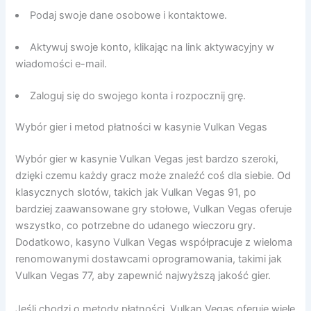
Podaj swoje dane osobowe i kontaktowe.
Aktywuj swoje konto, klikając na link aktywacyjny w
wiadomości e-mail.
Zaloguj się do swojego konta i rozpocznij grę.
Wybór gier i metod płatności w kasynie Vulkan Vegas
Wybór gier w kasynie Vulkan Vegas jest bardzo szeroki,
dzięki czemu każdy gracz może znaleźć coś dla siebie. Od
klasycznych slotów, takich jak Vulkan Vegas 91, po
bardziej zaawansowane gry stołowe, Vulkan Vegas oferuje
wszystko, co potrzebne do udanego wieczoru gry.
Dodatkowo, kasyno Vulkan Vegas współpracuje z wieloma
renomowanymi dostawcami oprogramowania, takimi jak
Vulkan Vegas 77, aby zapewnić najwyższą jakość gier.
Jeśli chodzi o metody płatności, Vulkan Vegas oferuje wiele