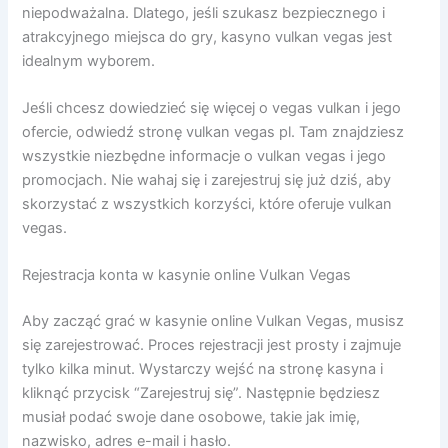
niepodważalna. Dlatego, jeśli szukasz bezpiecznego i
atrakcyjnego miejsca do gry, kasyno vulkan vegas jest
idealnym wyborem.
Jeśli chcesz dowiedzieć się więcej o vegas vulkan i jego
ofercie, odwiedź stronę vulkan vegas pl. Tam znajdziesz
wszystkie niezbędne informacje o vulkan vegas i jego
promocjach. Nie wahaj się i zarejestruj się już dziś, aby
skorzystać z wszystkich korzyści, które oferuje vulkan
vegas.
Rejestracja konta w kasynie online Vulkan Vegas
Aby zacząć grać w kasynie online Vulkan Vegas, musisz
się zarejestrować. Proces rejestracji jest prosty i zajmuje
tylko kilka minut. Wystarczy wejść na stronę kasyna i
kliknąć przycisk “Zarejestruj się”. Następnie będziesz
musiał podać swoje dane osobowe, takie jak imię,
nazwisko, adres e-mail i hasło.