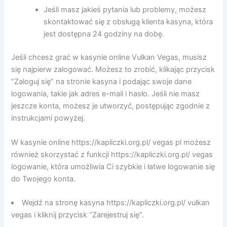
Jeśli masz jakieś pytania lub problemy, możesz
skontaktować się z obsługą klienta kasyna, która
jest dostępna 24 godziny na dobę.
Jeśli chcesz grać w kasynie online Vulkan Vegas, musisz
się najpierw zalogować. Możesz to zrobić, klikając przycisk
“Zaloguj się” na stronie kasyna i podając swoje dane
logowania, takie jak adres e-mail i hasło. Jeśli nie masz
jeszcze konta, możesz je utworzyć, postępując zgodnie z
instrukcjami powyżej.
W kasynie online https://kapliczki.org.pl/ vegas pl możesz
również skorzystać z funkcji https://kapliczki.org.pl/ vegas
logowanie, która umożliwia Ci szybkie i łatwe logowanie się
do Twojego konta.
Wejdź na stronę kasyna https://kapliczki.org.pl/ vulkan
vegas i kliknij przycisk “Zarejestruj się”.