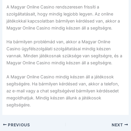
A Magyar Online Casino rendszeresen frissíti a
szolgáltatásait, hogy mindig legjobb legyen. Az online
játékokkal kapcsolatban bármilyen kérdésed van, akkor a
Magyar Online Casino mindig készen áll a segítségre.
Ha bármilyen problémád van, akkor a Magyar Online
Casino ügyfélszolgálati szolgáltatásai mindig készen
vannak. Minden játékosnak szüksége van segítségre, és a
Magyar Online Casino mindig készen áll a segítségre.
A Magyar Online Casino mindig készen áll a játékosok
segítségére. Ha bármilyen kérdésed van, akkor a telefon,
az e-mail vagy a chat segítségével bármilyen kérdésedet
megoldhatjuk. Mindig készen állunk a játékosok
segítségére.
PREVIOUS
NEXT