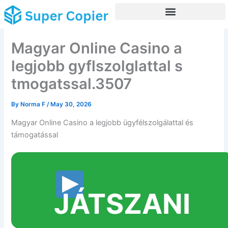
Skip
to
content
Magyar Online Casino a
legjobb gyflszolglattal s
tmogatssal.3507
By
Norma F
/
May 30, 2026
Magyar Online Casino a legjobb ügyfélszolgálattal és
támogatással
JÁTSZANI