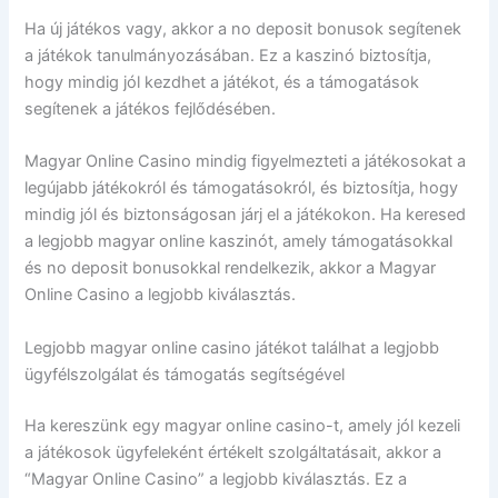
Ha új játékos vagy, akkor a no deposit bonusok segítenek
a játékok tanulmányozásában. Ez a kaszinó biztosítja,
hogy mindig jól kezdhet a játékot, és a támogatások
segítenek a játékos fejlődésében.
Magyar Online Casino mindig figyelmezteti a játékosokat a
legújabb játékokról és támogatásokról, és biztosítja, hogy
mindig jól és biztonságosan járj el a játékokon. Ha keresed
a legjobb magyar online kaszinót, amely támogatásokkal
és no deposit bonusokkal rendelkezik, akkor a Magyar
Online Casino a legjobb kiválasztás.
Legjobb magyar online casino játékot találhat a legjobb
ügyfélszolgálat és támogatás segítségével
Ha kereszünk egy magyar online casino-t, amely jól kezeli
a játékosok ügyfeleként értékelt szolgáltatásait, akkor a
“Magyar Online Casino” a legjobb kiválasztás. Ez a