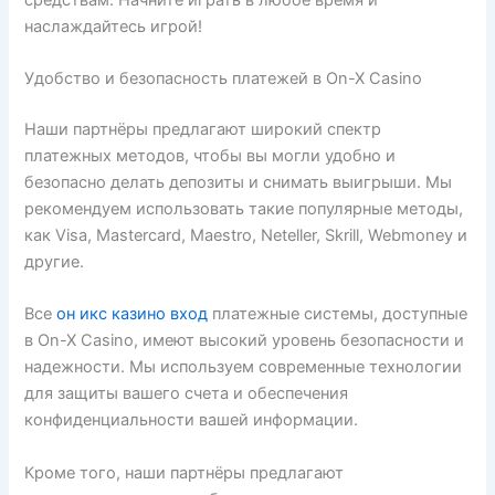
наслаждайтесь игрой!
Удобство и безопасность платежей в On-X Casino
Наши партнёры предлагают широкий спектр
платежных методов, чтобы вы могли удобно и
безопасно делать депозиты и снимать выигрыши. Мы
рекомендуем использовать такие популярные методы,
как Visa, Mastercard, Maestro, Neteller, Skrill, Webmoney и
другие.
Все
он икс казино вход
платежные системы, доступные
в On-X Casino, имеют высокий уровень безопасности и
надежности. Мы используем современные технологии
для защиты вашего счета и обеспечения
конфиденциальности вашей информации.
Кроме того, наши партнёры предлагают