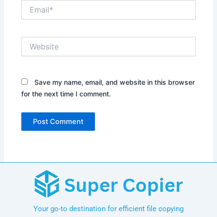
Email*
Website
Save my name, email, and website in this browser
for the next time I comment.
Your go-to destination for efficient file copying