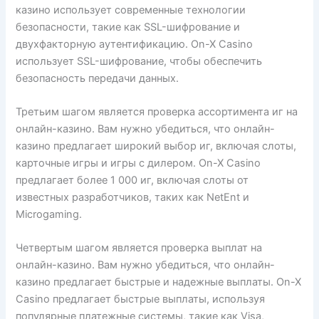
казино использует современные технологии
безопасности, такие как SSL-шифрование и
двухфакторную аутентификацию. On-X Casino
использует SSL-шифрование, чтобы обеспечить
безопасность передачи данных.
Третьим шагом является проверка ассортимента иг на
онлайн-казино. Вам нужно убедиться, что онлайн-
казино предлагает широкий выбор иг, включая слоты,
карточные игры и игры с дилером. On-X Casino
предлагает более 1 000 иг, включая слоты от
известных разработчиков, таких как NetEnt и
Microgaming.
Четвертым шагом является проверка выплат на
онлайн-казино. Вам нужно убедиться, что онлайн-
казино предлагает быстрые и надежные выплаты. On-X
Casino предлагает быстрые выплаты, используя
популярные платежные системы, такие как Visa,