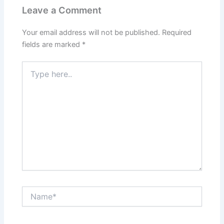
Leave a Comment
Your email address will not be published.
Required
fields are marked
*
Type
here..
Name*