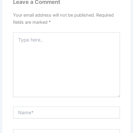
Leave a Comment
Your email address will not be published.
Required
fields are marked
*
Type
here..
Name*
Email*