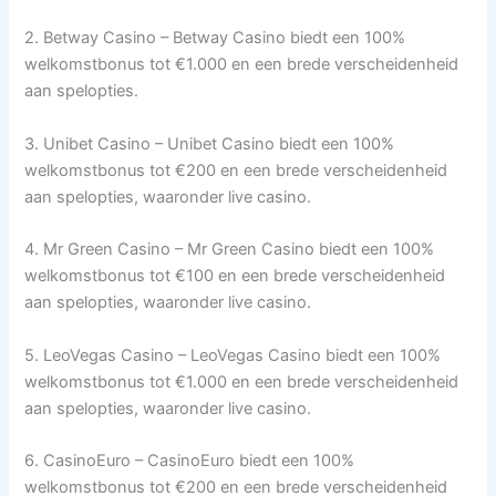
2. Betway Casino – Betway Casino biedt een 100%
welkomstbonus tot €1.000 en een brede verscheidenheid
aan spelopties.
3. Unibet Casino – Unibet Casino biedt een 100%
welkomstbonus tot €200 en een brede verscheidenheid
aan spelopties, waaronder live casino.
4. Mr Green Casino – Mr Green Casino biedt een 100%
welkomstbonus tot €100 en een brede verscheidenheid
aan spelopties, waaronder live casino.
5. LeoVegas Casino – LeoVegas Casino biedt een 100%
welkomstbonus tot €1.000 en een brede verscheidenheid
aan spelopties, waaronder live casino.
6. CasinoEuro – CasinoEuro biedt een 100%
welkomstbonus tot €200 en een brede verscheidenheid