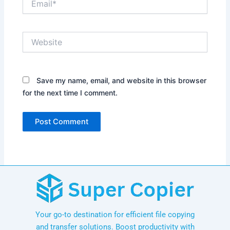
Website
Save my name, email, and website in this browser
for the next time I comment.
Your go-to destination for efficient file copying
and transfer solutions. Boost productivity with