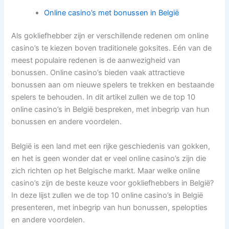
Online casino’s met bonussen in België
Als gokliefhebber zijn er verschillende redenen om online
casino’s te kiezen boven traditionele goksites. Eén van de
meest populaire redenen is de aanwezigheid van
bonussen. Online casino’s bieden vaak attractieve
bonussen aan om nieuwe spelers te trekken en bestaande
spelers te behouden. In dit artikel zullen we de top 10
online casino’s in België bespreken, met inbegrip van hun
bonussen en andere voordelen.
België is een land met een rijke geschiedenis van gokken,
en het is geen wonder dat er veel online casino’s zijn die
zich richten op het Belgische markt. Maar welke online
casino’s zijn de beste keuze voor gokliefhebbers in België?
In deze lijst zullen we de top 10 online casino’s in België
presenteren, met inbegrip van hun bonussen, spelopties
en andere voordelen.