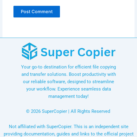
Your go-to destination for efficient file copying
and transfer solutions. Boost productivity with
our reliable software, designed to streamline
your workflow. Experience seamless data
management today!
© 2026 SuperCopier | All Rights Reserved
Not affiliated with SuperCopier. This is an independent site
providing documentation, guides and links to the official project