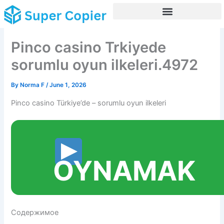
Skip
to
content
Pinco casino Trkiyede
sorumlu oyun ilkeleri.4972
By
Norma F
/
June 1, 2026
Pinco casino Türkiye’de – sorumlu oyun ilkeleri
OYNAMAK
Содержимое