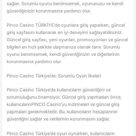
sağlar. Sorumlu oyunu benimsemek, oyununuzu ve kendi
güvenliğinizin korunmasına yardımcı olur.
Pinco Casino TÜRKİYE’de oyunlara giriş yaparken, güncel
giriş sayfasını kullanarak en iyi deneyimi sağlayabilirsiniz.
Güncel giriş sayfası, yeni oyunları, promosyonları ve güncel
bilgileri en hızlı şekilde ulaşmanıza olanak tanır. Sorumlu
oyunu benimsemek, kendi güvenliğinizin ve diğerlerinin
korunmasına yardımcı olur.
Pinco Casino Türkiye’de: Sorumlu Oyun İlkeleri
Pinco Casino Türkiye’de kullanıcıların güvenliğini ve
sorumluluğunu önemsiyor. Güncel giriş yapmadan önce,
kullanıcılarınPINCO Casino’yu indirmeleri ve güncel giriş
yapmaları gerekmektedir. Bu, kullanıcıların hesaplarının
güvenliğini sağlar ve verilerinin korunmasını sağlar.
Pinco Casino Türkiye’de oyun oynarken, kullanıcıların