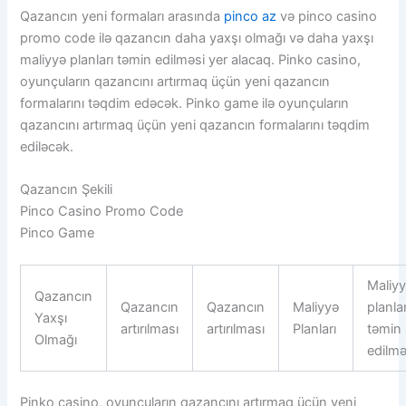
Qazancın yeni formaları arasında
pinco az
və pinco casino
promo code ilə qazancın daha yaxşı olmağı və daha yaxşı
maliyyə planları təmin edilməsi yer alacaq. Pinko casino,
oyunçuların qazancını artırmaq üçün yeni qazancın
formalarını təqdim edəcək. Pinko game ilə oyunçuların
qazancını artırmaq üçün yeni qazancın formalarını təqdim
ediləcək.
Qazancın Şekili
Pinco Casino Promo Code
Pinco Game
Maliy
Qazancın
Qazancın
Qazancın
Maliyyə
planla
Yaxşı
artırılması
artırılması
Planları
təmin
Olmağı
edilmə
Pinko casino, oyunçuların qazancını artırmaq üçün yeni