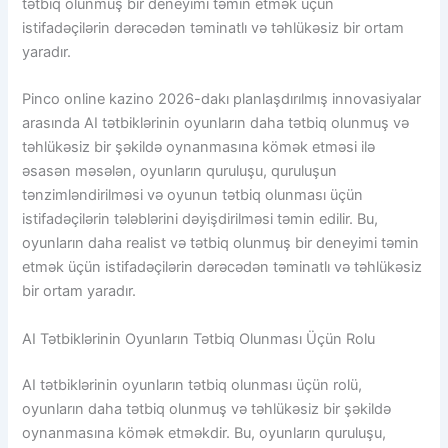
tətbiq olunmuş bir deneyimi təmin etmək üçün
istifadəçilərin dərəcədən təminatlı və təhlükəsiz bir ortam
yaradır.
Pinco online kazino 2026-dakı planlaşdırılmış innovasiyalar
arasında AI tətbiklərinin oyunların daha tətbiq olunmuş və
təhlükəsiz bir şəkildə oynanmasına kömək etməsi ilə
əsasən məsələn, oyunların quruluşu, quruluşun
tənzimləndirilməsi və oyunun tətbiq olunması üçün
istifadəçilərin tələblərini dəyişdirilməsi təmin edilir. Bu,
oyunların daha realist və tətbiq olunmuş bir deneyimi təmin
etmək üçün istifadəçilərin dərəcədən təminatlı və təhlükəsiz
bir ortam yaradır.
AI Tətbiklərinin Oyunların Tətbiq Olunması Üçün Rolu
AI tətbiklərinin oyunların tətbiq olunması üçün rolü,
oyunların daha tətbiq olunmuş və təhlükəsiz bir şəkildə
oynanmasına kömək etməkdir. Bu, oyunların quruluşu,