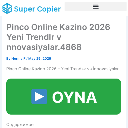
Skip
to
content
Pinco Online Kazino 2026
Yeni Trendlr v
nnovasiyalar.4868
By
Norma F
/
May 29, 2026
Pinco Online Kazino 2026 – Yeni Trendlər və İnnovasiyalar
OYNA
Содержимое