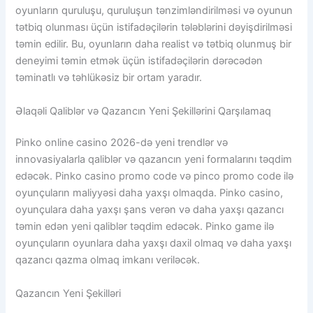
oyunların quruluşu, quruluşun tənzimləndirilməsi və oyunun
tətbiq olunması üçün istifadəçilərin tələblərini dəyişdirilməsi
təmin edilir. Bu, oyunların daha realist və tətbiq olunmuş bir
deneyimi təmin etmək üçün istifadəçilərin dərəcədən
təminatlı və təhlükəsiz bir ortam yaradır.
Əlaqəli Qaliblər və Qazancın Yeni Şekillərini Qarşılamaq
Pinko online casino 2026-də yeni trendlər və
innovasiyalarla qaliblər və qazancın yeni formalarını təqdim
edəcək. Pinko casino promo code və pinco promo code ilə
oyunçuların maliyyəsi daha yaxşı olmaqda. Pinko casino,
oyunçulara daha yaxşı şans verən və daha yaxşı qazancı
təmin edən yeni qaliblər təqdim edəcək. Pinko game ilə
oyunçuların oyunlara daha yaxşı daxil olmaq və daha yaxşı
qazancı qazma olmaq imkanı veriləcək.
Qazancın Yeni Şekilləri