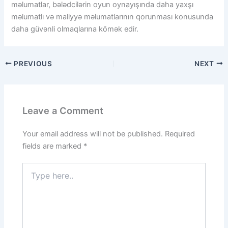
məlumatlar, bələdcilərin oyun oynayışında daha yaxşı
məlumatlı və maliyyə məlumatlarının qorunması konusunda
daha güvənli olmaqlarına kömək edir.
PREVIOUS
NEXT
Leave a Comment
Your email address will not be published.
Required
fields are marked
*
Type
here..