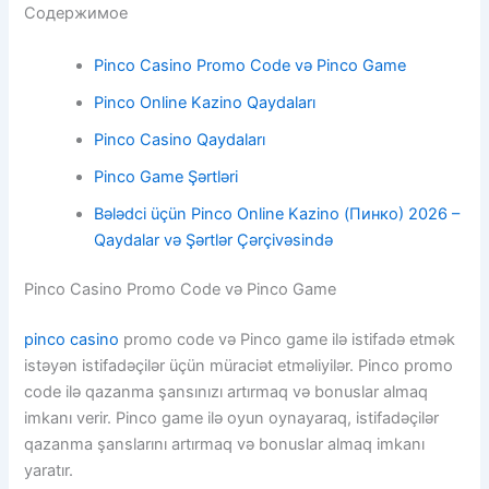
Содержимое
Pinco Casino Promo Code və Pinco Game
Pinco Online Kazino Qaydaları
Pinco Casino Qaydaları
Pinco Game Şərtləri
Bələdci üçün Pinco Online Kazino (Пинко) 2026 –
Qaydalar və Şərtlər Çərçivəsində
Pinco Casino Promo Code və Pinco Game
pinco casino
promo code və Pinco game ilə istifadə etmək
istəyən istifadəçilər üçün müraciət etməliyilər. Pinco promo
code ilə qazanma şansınızı artırmaq və bonuslar almaq
imkanı verir. Pinco game ilə oyun oynayaraq, istifadəçilər
qazanma şanslarını artırmaq və bonuslar almaq imkanı
yaratır.