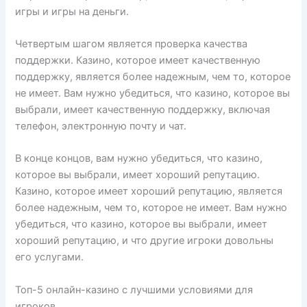
игры и игры на деньги.
Четвертым шагом является проверка качества
поддержки. Казино, которое имеет качественную
поддержку, является более надежным, чем то, которое
не имеет. Вам нужно убедиться, что казино, которое вы
выбрали, имеет качественную поддержку, включая
телефон, электронную почту и чат.
В конце концов, вам нужно убедиться, что казино,
которое вы выбрали, имеет хороший репутацию.
Казино, которое имеет хороший репутацию, является
более надежным, чем то, которое не имеет. Вам нужно
убедиться, что казино, которое вы выбрали, имеет
хороший репутацию, и что другие игроки довольны
его услугами.
Топ-5 онлайн-казино с лучшими условиями для
игроков