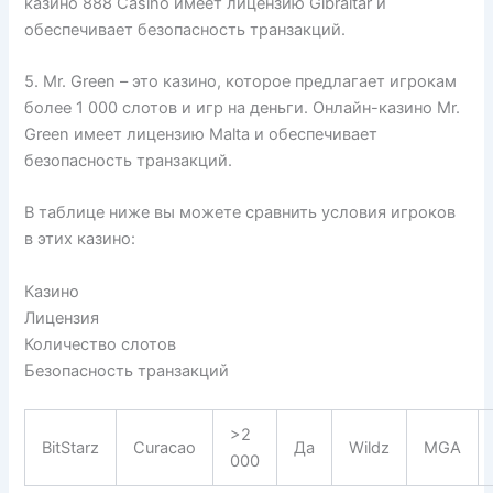
казино 888 Casino имеет лицензию Gibraltar и
обеспечивает безопасность транзакций.
5. Mr. Green – это казино, которое предлагает игрокам
более 1 000 слотов и игр на деньги. Онлайн-казино Mr.
Green имеет лицензию Malta и обеспечивает
безопасность транзакций.
В таблице ниже вы можете сравнить условия игроков
в этих казино:
Казино
Лицензия
Количество слотов
Безопасность транзакций
>2
BitStarz
Curacao
Да
Wildz
MGA
000