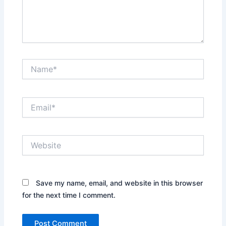
Name*
Email*
Website
Save my name, email, and website in this browser
for the next time I comment.