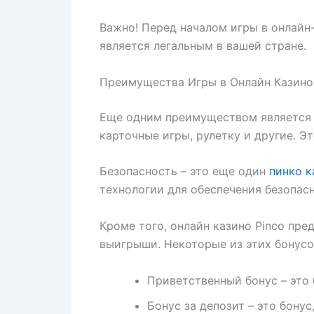
Важно! Перед началом игры в онлайн-к
является легальным в вашей стране.
Преимущества Игры в Онлайн Казино
Еще одним преимуществом является ш
карточные игры, рулетку и другие. Э
Безопасность – это еще один
пинко к
технологии для обеспечения безопас
Кроме того, онлайн казино Pinco пре
выигрыши. Некоторые из этих бонусо
Приветственный бонус – это 
Бонус за депозит – это бонус