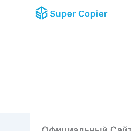
Skip
to
content
Официальный Сайт 