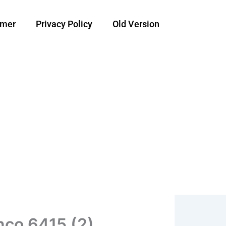
imer
Privacy Policy
Old Version
co.6415 (2)