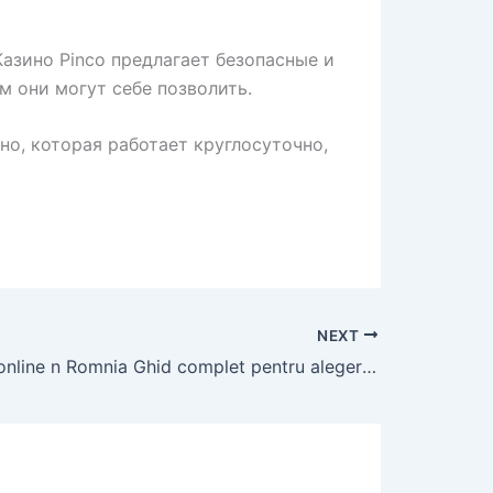
Казино Pinco предлагает безопасные и
м они могут себе позволить.
но, которая работает круглосуточно,
NEXT
Top casino online n Romnia Ghid complet pentru alegerea unui cazino sigur.3865