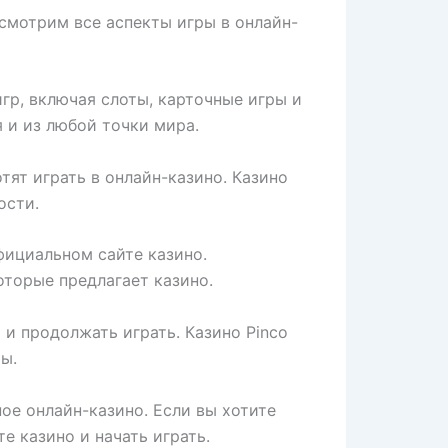
ссмотрим все аспекты игры в онлайн-
гр, включая слоты, карточные игры и
 и из любой точки мира.
тят играть в онлайн-казино. Казино
ости.
официальном сайте казино.
оторые предлагает казино.
 и продолжать играть. Казино Pinco
ы.
ное онлайн-казино. Если вы хотите
е казино и начать играть.