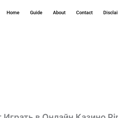
Home
Guide
About
Contact
Discla
Играть в Онлайн Казино Pin