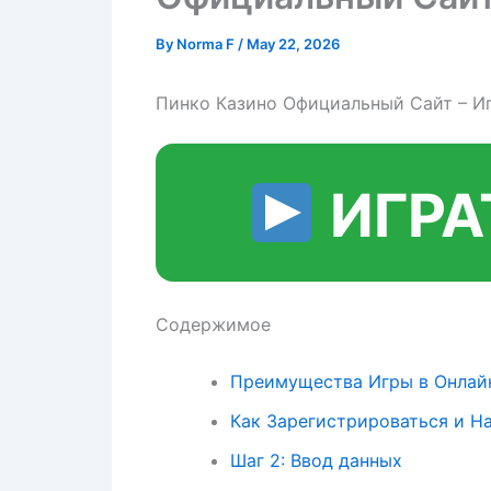
By
Norma F
/
May 22, 2026
Пинко Казино Официальный Сайт – Иг
ИГРА
Содержимое
Преимущества Игры в Онлайн
Как Зарегистрироваться и На
Шаг 2: Ввод данных