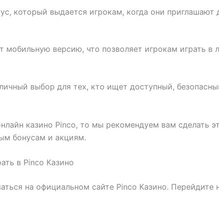
нус, который выдается игрокам, когда они приглашают 
т мобильную версию, что позволяет игрокам играть в л
отличный выбор для тех, кто ищет доступный, безопасны
нлайн казино Pinco, то мы рекомендуем вам сделать эт
ным бонусам и акциям.
ать в Pinco Казино
ться на официальном сайте Pinco Казино. Перейдите на 