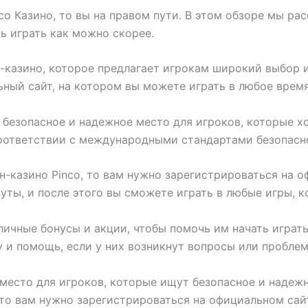
o Казино, то вы на правом пути. В этом обзоре мы ра
ть играть как можно скорее.
н-казино, которое предлагает игрокам широкий выбор и
ьный сайт, на котором вы можете играть в любое время
 безопасное и надежное место для игроков, которые хо
соответствии с международными стандартами безопасн
йн-казино Pinco, то вам нужно зарегистрироваться на 
ты, и после этого вы сможете играть в любые игры, к
личные бонусы и акции, чтобы помочь им начать играть
 и помощь, если у них возникнут вопросы или проблем
е место для игроков, которые ищут безопасное и надеж
, то вам нужно зарегистрироваться на официальном сайт