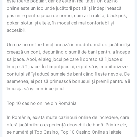
este foarte popular, dar ce este în realitate? Un cazino
online este un loc unde jucătorii pot să își îndeplinească
pasiunile pentru jocuri de noroc, cum ar fi ruleta, blackjack,
poker, sloturi și altele, în modul cel mai confortabil și
accesibil.
Un cazino online funcționează în modul următor: jucătorii își
creează un cont, depunând o sumă de bani pentru a începe
să joace. Apoi, ei aleg jocul pe care îl doresc să îl joace și
încep să îl joace. În timpul jocului, ei pot să își monitorizeze
contul și să își aducă sumele de bani când îi este nevoie. De
asemenea, ei pot să primească bonusuri și premii pentru a îi
încuraja să își continue jocul.
Top 10 casino online din România
În România, există multe cazinouri online de încredere, care
oferă jucătorilor o experiență deosebit de bună. Printre ele,
se numără și Top Casino, Top 10 Casino Online și altele.