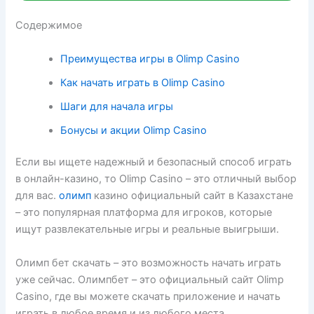
Содержимое
Преимущества игры в Olimp Casino
Как начать играть в Olimp Casino
Шаги для начала игры
Бонусы и акции Olimp Casino
Если вы ищете надежный и безопасный способ играть
в онлайн-казино, то Olimp Casino – это отличный выбор
для вас.
олимп
казино официальный сайт в Казахстане
– это популярная платформа для игроков, которые
ищут развлекательные игры и реальные выигрыши.
Олимп бет скачать – это возможность начать играть
уже сейчас. Олимпбет – это официальный сайт Olimp
Casino, где вы можете скачать приложение и начать
играть в любое время и из любого места.