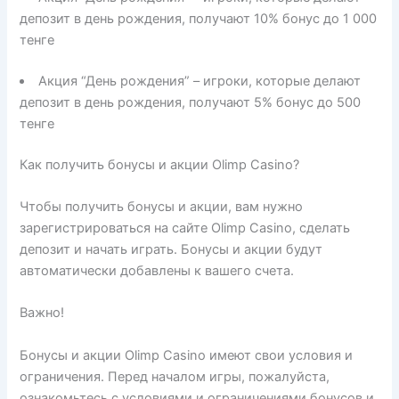
депозит в день рождения, получают 10% бонус до 1 000
тенге
Акция “День рождения” – игроки, которые делают
депозит в день рождения, получают 5% бонус до 500
тенге
Как получить бонусы и акции Olimp Casino?
Чтобы получить бонусы и акции, вам нужно
зарегистрироваться на сайте Olimp Casino, сделать
депозит и начать играть. Бонусы и акции будут
автоматически добавлены к вашего счета.
Важно!
Бонусы и акции Olimp Casino имеют свои условия и
ограничения. Перед началом игры, пожалуйста,
ознакомьтесь с условиями и ограничениями бонусов и