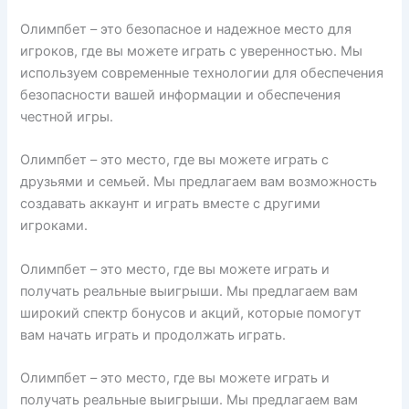
Олимпбет – это безопасное и надежное место для
игроков, где вы можете играть с уверенностью. Мы
используем современные технологии для обеспечения
безопасности вашей информации и обеспечения
честной игры.
Олимпбет – это место, где вы можете играть с
друзьями и семьей. Мы предлагаем вам возможность
создавать аккаунт и играть вместе с другими
игроками.
Олимпбет – это место, где вы можете играть и
получать реальные выигрыши. Мы предлагаем вам
широкий спектр бонусов и акций, которые помогут
вам начать играть и продолжать играть.
Олимпбет – это место, где вы можете играть и
получать реальные выигрыши. Мы предлагаем вам