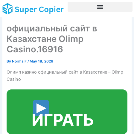
Skip
to
content
официальный сайт в
Казахстане Olimp
Casino.16916
By
Norma F
/
May 18, 2026
Олимп казино официальный сайт в Казахстане – Olimp
Casino
ИГРАТЬ