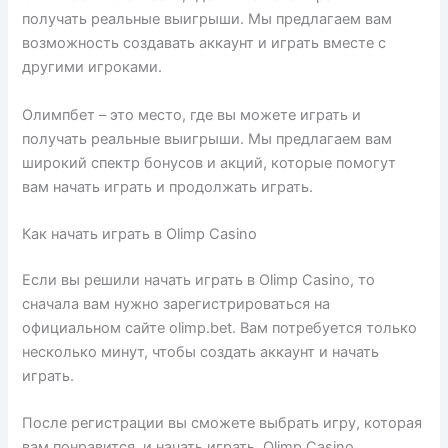
получать реальные выигрыши. Мы предлагаем вам
возможность создавать аккаунт и играть вместе с
другими игроками.
Олимпбет – это место, где вы можете играть и
получать реальные выигрыши. Мы предлагаем вам
широкий спектр бонусов и акций, которые помогут
вам начать играть и продолжать играть.
Как начать играть в Olimp Casino
Если вы решили начать играть в Olimp Casino, то
сначала вам нужно зарегистрироваться на
официальном сайте olimp.bet. Вам потребуется только
несколько минут, чтобы создать аккаунт и начать
играть.
После регистрации вы сможете выбрать игру, которая
вам понравится, и начать играть. Olimp Casino