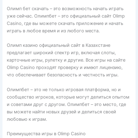
Олимп бет скачать – это возможность начать играть
уже сейчас. Олимпбет – это официальный сайт Olimp
Casino, где вы можете скачать приложение и начать
играть в любое время и из любого места.
Олимп казино официальный сайт в Казахстане
предлагает широкий спектр игр, включая слоты,
карточные игры, рулетку и другие. Все игры на сайте
Olimp Casino проходят проверку и имеют лицензию,
что обеспечивает безопасность и честность игры.
Олимпбет – это не только игровая платформа, но и
сообщество игроков, которые могут делиться опытом
и советами друг с другом. Олимпбет – это место, где
вы можете найти новых друзей и делиться своей
любовью к играм.
Преимущества игры в Olimp Casino