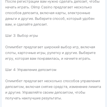
После регистрации вам нужно сделать депозит, чтобы
начать играть. Olimp Casino предлагает несколько
способов депозита, включая карты, электронные
деньги и другие. Выберите способ, который удобен
вам, и сделайте депозит.
Шаг 3: Выбор игры
Олимпбет предлагает широкий выбор игр, включая
слоты, карточные игры, рулетку и другие. Выберите
игру, которая вам понравилась, и начните играть.
Шаг 4: Управление депозитом
Олимпбет предлагает несколько способов управления
депозитом, включая снятие средств, изменение лимита
и другие. Управляйте своим депозитом, чтобы
получать наилучшие результаты.