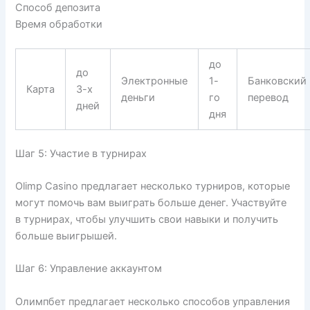
Способ депозита
Время обработки
до
до
Электронные
1-
Банковский
Карта
3-х
деньги
го
перевод
дней
дня
Шаг 5: Участие в турнирах
Olimp Casino предлагает несколько турниров, которые
могут помочь вам выиграть больше денег. Участвуйте
в турнирах, чтобы улучшить свои навыки и получить
больше выигрышей.
Шаг 6: Управление аккаунтом
Олимпбет предлагает несколько способов управления