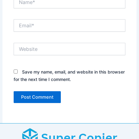
Email*
Website
Save my name, email, and website in this browser
for the next time I comment.