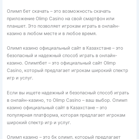
Олимп бет скачать – это возможность скачать
приложение Olimp Casino на свой смартфон или
планшет. Это позволяет игрокам играть в онлайн-
казино в любом месте и в любое время.
Олимп казино официальный сайт в Казахстане – это
безопасный и надежный способ играть в онлайн-
казино. Олимпбет – это официальный сайт Olimp
Casino, который предлагает игрокам широкий спектр
игр и услуг.
Если вы ищете надежный и безопасный способ играть
в онлайн-казино, то Olimp Casino – ваш выбор. Олимп
казино официальный сайт в Казахстане – это
популярная платформа, которая предлагает игрокам
широкий спектр игр и услуг.
Олимп казино – это бк олимп, который предлагает