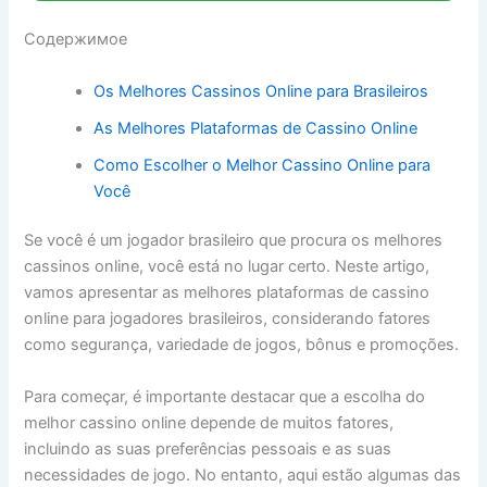
Содержимое
Os Melhores Cassinos Online para Brasileiros
As Melhores Plataformas de Cassino Online
Como Escolher o Melhor Cassino Online para
Você
Se você é um jogador brasileiro que procura os melhores
cassinos online, você está no lugar certo. Neste artigo,
vamos apresentar as melhores plataformas de cassino
online para jogadores brasileiros, considerando fatores
como segurança, variedade de jogos, bônus e promoções.
Para começar, é importante destacar que a escolha do
melhor cassino online depende de muitos fatores,
incluindo as suas preferências pessoais e as suas
necessidades de jogo. No entanto, aqui estão algumas das