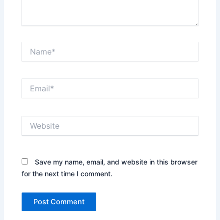
Name*
Email*
Website
Save my name, email, and website in this browser
for the next time I comment.