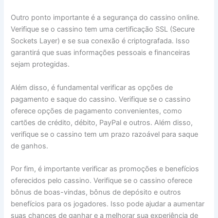
Outro ponto importante é a segurança do cassino online.
Verifique se o cassino tem uma certificação SSL (Secure
Sockets Layer) e se sua conexão é criptografada. Isso
garantirá que suas informações pessoais e financeiras
sejam protegidas.
Além disso, é fundamental verificar as opções de
pagamento e saque do cassino. Verifique se o cassino
oferece opções de pagamento convenientes, como
cartões de crédito, débito, PayPal e outros. Além disso,
verifique se o cassino tem um prazo razoável para saque
de ganhos.
Por fim, é importante verificar as promoções e benefícios
oferecidos pelo cassino. Verifique se o cassino oferece
bônus de boas-vindas, bônus de depósito e outros
benefícios para os jogadores. Isso pode ajudar a aumentar
suas chances de ganhar e a melhorar sua experiência de