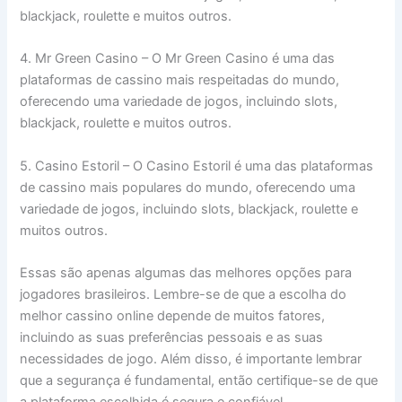
blackjack, roulette e muitos outros.
4. Mr Green Casino – O Mr Green Casino é uma das
plataformas de cassino mais respeitadas do mundo,
oferecendo uma variedade de jogos, incluindo slots,
blackjack, roulette e muitos outros.
5. Casino Estoril – O Casino Estoril é uma das plataformas
de cassino mais populares do mundo, oferecendo uma
variedade de jogos, incluindo slots, blackjack, roulette e
muitos outros.
Essas são apenas algumas das melhores opções para
jogadores brasileiros. Lembre-se de que a escolha do
melhor cassino online depende de muitos fatores,
incluindo as suas preferências pessoais e as suas
necessidades de jogo. Além disso, é importante lembrar
que a segurança é fundamental, então certifique-se de que