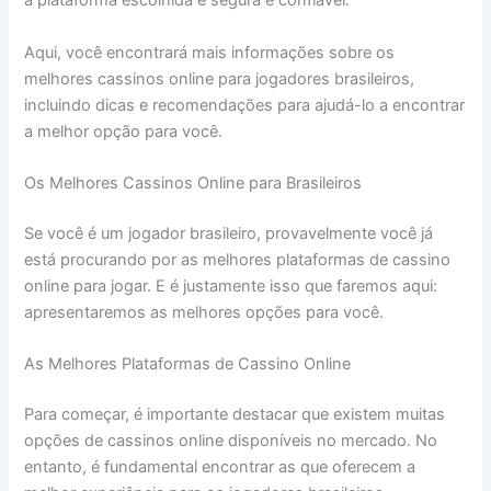
a plataforma escolhida é segura e confiável.
Aqui, você encontrará mais informações sobre os
melhores cassinos online para jogadores brasileiros,
incluindo dicas e recomendações para ajudá-lo a encontrar
a melhor opção para você.
Os Melhores Cassinos Online para Brasileiros
Se você é um jogador brasileiro, provavelmente você já
está procurando por as melhores plataformas de cassino
online para jogar. E é justamente isso que faremos aqui:
apresentaremos as melhores opções para você.
As Melhores Plataformas de Cassino Online
Para começar, é importante destacar que existem muitas
opções de cassinos online disponíveis no mercado. No
entanto, é fundamental encontrar as que oferecem a